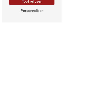
Tout refuser
Personnaliser
Téléphones
06 51 00 37 95
04 75 98 69 55
E-mail
michele708@gmail.com