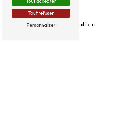
Tout accepter
Tout refuser
E-mail
michele708@gmail.com
Personnaliser
N'hésitez pas à nous
contacter