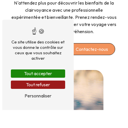
N'attendez plus pour découvrir les bienfaits de la
clairvoyance avec une professionnelle
expérimentée et bienveillante. Prenez rendez-vous
dès aujourd'hui pour commencer votre voyage vers
la clarté et la compréhension.
Ce site utilise des cookies et
vous donne le contrôle sur
En savoir plus
Contactez-nous
ceux que vous souhaitez
activer
Tout accepter
Tout refuser
Personnaliser